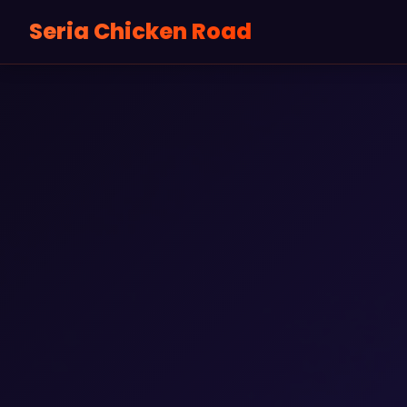
Seria Chicken Road