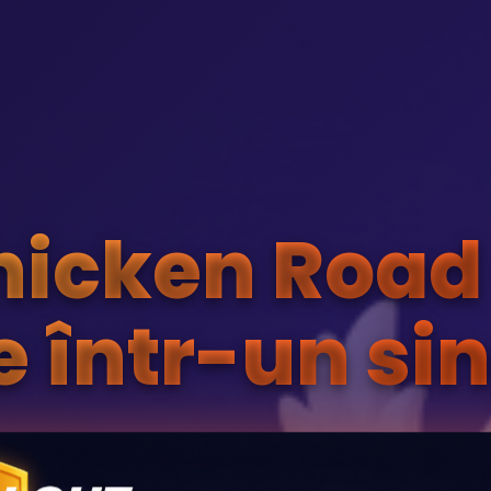
hicken Road
e într-un si