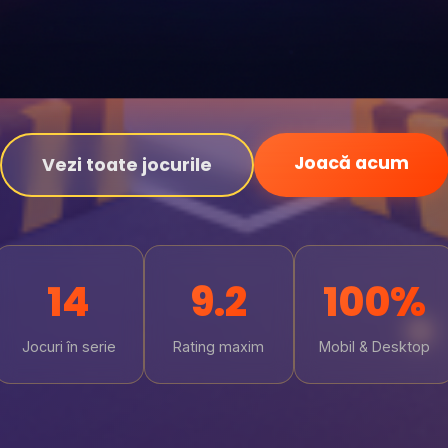
Joacă acum
Vezi toate jocurile
14
9.2
100%
Jocuri în serie
Rating maxim
Mobil & Desktop